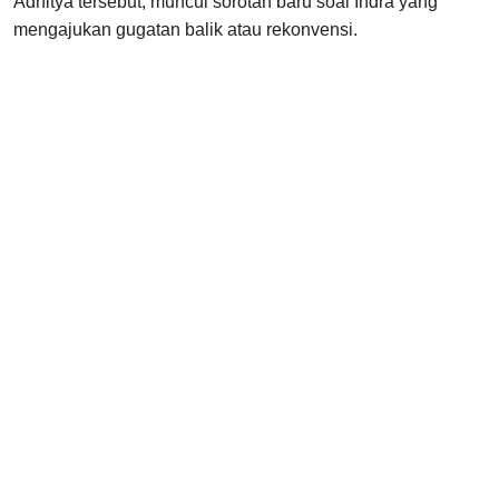
Adhitya tersebut, muncul sorotan baru soal Indra yang
mengajukan gugatan balik atau rekonvensi.