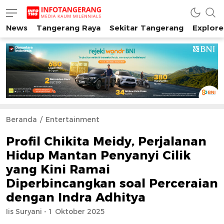
News
Tangerang Raya
Sekitar Tangerang
Explore
INFO TANGERANG
Media Kaum Millenials Tangerang Raya
Beranda
Entertainment
Profil Chikita Meidy, Perjalanan
Hidup Mantan Penyanyi Cilik
yang Kini Ramai
Diperbincangkan soal Perceraian
dengan Indra Adhitya
Iis Suryani - 1 Oktober 2025