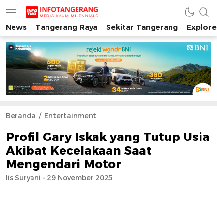
News
Tangerang Raya
Sekitar Tangerang
Explore
INFO TANGERANG
Media Kaum Millenials Tangerang Raya
Beranda
Entertainment
Profil Gary Iskak yang Tutup Usia
Akibat Kecelakaan Saat
Mengendari Motor
Iis Suryani - 29 November 2025