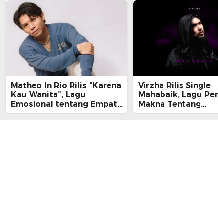
Matheo In Rio Rilis “Karena
Virzha Rilis Single
Kau Wanita”, Lagu
Mahabaik, Lagu Pe
Emosional tentang Empati
Makna Tentang
dan Kelelahan Perempuan
Pengampunan dan 
yang Tak Terlihat
Pulang