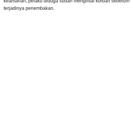
keamanan, pelaku diduga sudah mengintai korban sebelum
terjadinya penembakan.