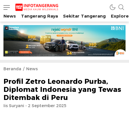
News
Tangerang Raya
Sekitar Tangerang
Explore
INFO TANGERANG
Media Kaum Millenials Tangerang Raya
Beranda
News
Profil Zetro Leonardo Purba,
Diplomat Indonesia yang Tewas
Ditembak di Peru
Iis Suryani - 2 September 2025