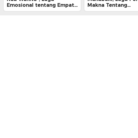
Emosional tentang Empati
Makna Tentang
dan Kelelahan Perempuan
Pengampunan dan 
yang Tak Terlihat
Pulang