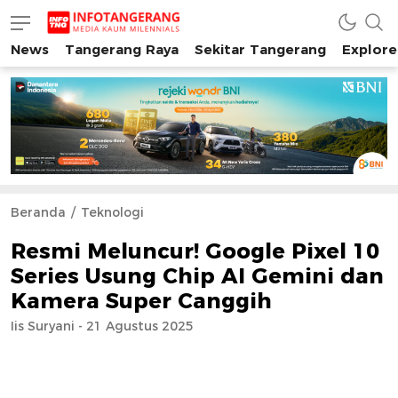
News
Tangerang Raya
Sekitar Tangerang
Explore
INFO TANGERANG
Media Kaum Millenials Tangerang Raya
Beranda
Teknologi
Resmi Meluncur! Google Pixel 10
Series Usung Chip AI Gemini dan
Kamera Super Canggih
Iis Suryani - 21 Agustus 2025