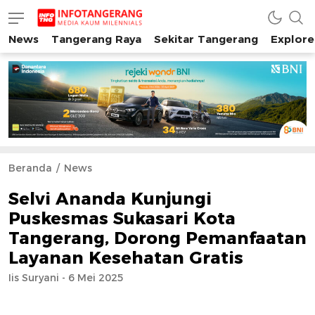
News
Tangerang Raya
Sekitar Tangerang
Explore
INFO TANGERANG
Media Kaum Millenials Tangerang Raya
Beranda
News
Selvi Ananda Kunjungi
Puskesmas Sukasari Kota
Tangerang, Dorong Pemanfaatan
Layanan Kesehatan Gratis
Iis Suryani - 6 Mei 2025