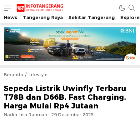
News
Tangerang Raya
Sekitar Tangerang
Explore
INFO TANGERANG
Media Kaum Millenials Tangerang Raya
Beranda
Lifestyle
Sepeda Listrik Uwinfly Terbaru
T78B dan D66B, Fast Charging,
Harga Mulai Rp4 Jutaan
Nadia Lisa Rahman - 29 Desember 2025