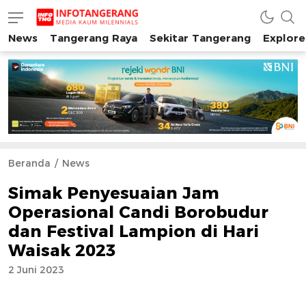
News
Tangerang Raya
Sekitar Tangerang
Explore
INFO TANGERANG
Media Kaum Millenials Tangerang Raya
Beranda
News
Simak Penyesuaian Jam
Operasional Candi Borobudur
dan Festival Lampion di Hari
Waisak 2023
2 Juni 2023