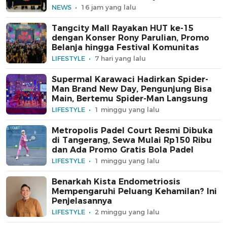
untuk Kampus Swasta
NEWS
16 jam yang lalu
Tangcity Mall Rayakan HUT ke-15
dengan Konser Rony Parulian, Promo
Belanja hingga Festival Komunitas
LIFESTYLE
7 hari yang lalu
Supermal Karawaci Hadirkan Spider-
Man Brand New Day, Pengunjung Bisa
Main, Bertemu Spider-Man Langsung
LIFESTYLE
1 minggu yang lalu
Metropolis Padel Court Resmi Dibuka
di Tangerang, Sewa Mulai Rp150 Ribu
dan Ada Promo Gratis Bola Padel
LIFESTYLE
1 minggu yang lalu
Benarkah Kista Endometriosis
Mempengaruhi Peluang Kehamilan? Ini
Penjelasannya
LIFESTYLE
2 minggu yang lalu