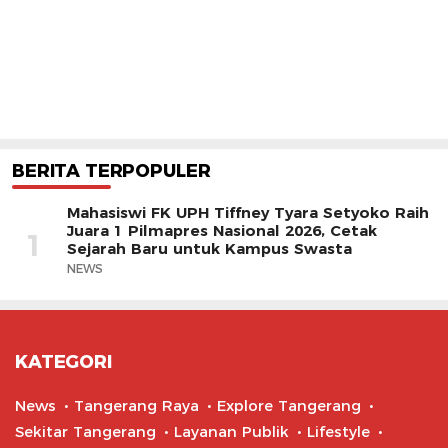
BERITA TERPOPULER
Mahasiswi FK UPH Tiffney Tyara Setyoko Raih
Juara 1 Pilmapres Nasional 2026, Cetak
1
Sejarah Baru untuk Kampus Swasta
NEWS
KATEGORI
News
Tangerang Raya
Explore Tangerang
Sekitar Tangerang
Layanan Publik
Lifestyle