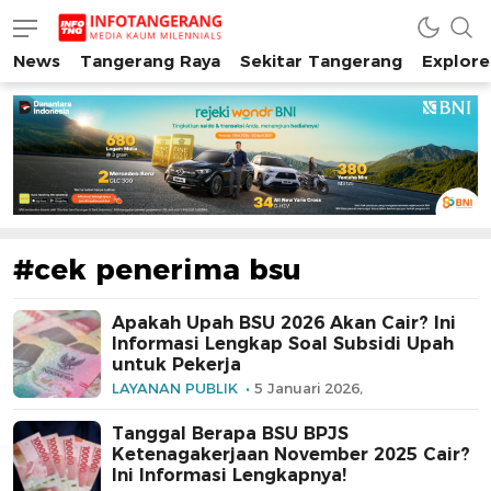
News
Tangerang Raya
Sekitar Tangerang
Explore
INFO TANGERANG
Media Kaum Millenials Tangerang Raya
#cek penerima bsu
Apakah Upah BSU 2026 Akan Cair? Ini
Informasi Lengkap Soal Subsidi Upah
untuk Pekerja
LAYANAN PUBLIK
5 Januari 2026,
Tanggal Berapa BSU BPJS
Ketenagakerjaan November 2025 Cair?
Ini Informasi Lengkapnya!