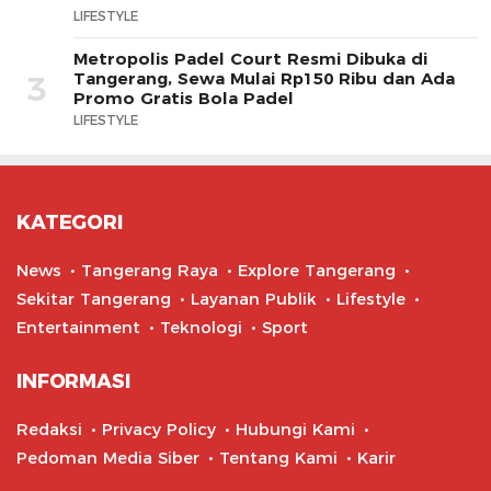
LIFESTYLE
Metropolis Padel Court Resmi Dibuka di
Tangerang, Sewa Mulai Rp150 Ribu dan Ada
3
Promo Gratis Bola Padel
LIFESTYLE
KATEGORI
News
Tangerang Raya
Explore Tangerang
Sekitar Tangerang
Layanan Publik
Lifestyle
Entertainment
Teknologi
Sport
INFORMASI
Redaksi
Privacy Policy
Hubungi Kami
Pedoman Media Siber
Tentang Kami
Karir