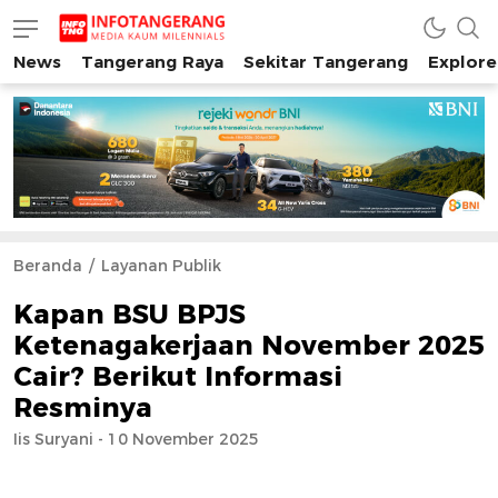
News
Tangerang Raya
Sekitar Tangerang
Explore
INFO TANGERANG
Media Kaum Millenials Tangerang Raya
Beranda
Layanan Publik
Kapan BSU BPJS
Ketenagakerjaan November 2025
Cair? Berikut Informasi
Resminya
Iis Suryani - 10 November 2025