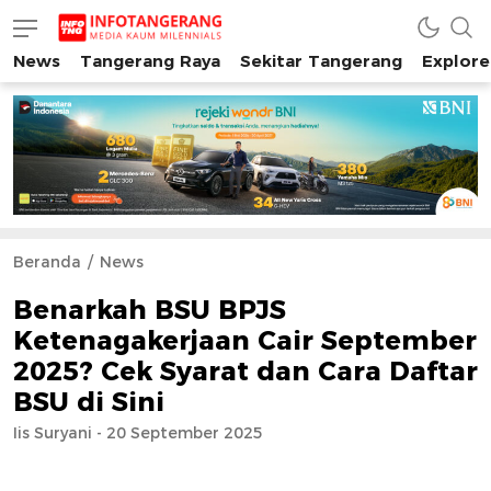
News
Tangerang Raya
Sekitar Tangerang
Explore
INFO TANGERANG
Media Kaum Millenials Tangerang Raya
Beranda
News
Benarkah BSU BPJS
Ketenagakerjaan Cair September
2025? Cek Syarat dan Cara Daftar
BSU di Sini
Iis Suryani - 20 September 2025