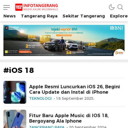
News
Tangerang Raya
Sekitar Tangerang
Explore
INFO TANGERANG
Media Kaum Millenials Tangerang Raya
#iOS 18
Apple Resmi Luncurkan iOS 26, Begini
Cara Update dan Instal di iPhone
TEKNOLOGI
16 September 2025,
Fitur Baru Apple Music di IOS 18,
Bergoyang Ala Iphone
TANGERANG RAYA
20 September 2024,