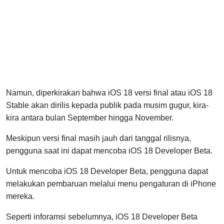
Namun, diperkirakan bahwa iOS 18 versi final atau iOS 18
Stable akan dirilis kepada publik pada musim gugur, kira-
kira antara bulan September hingga November.
Meskipun versi final masih jauh dari tanggal rilisnya,
pengguna saat ini dapat mencoba iOS 18 Developer Beta.
Untuk mencoba iOS 18 Developer Beta, pengguna dapat
melakukan pembaruan melalui menu pengaturan di iPhone
mereka.
Seperti inforamsi sebelumnya, iOS 18 Developer Beta