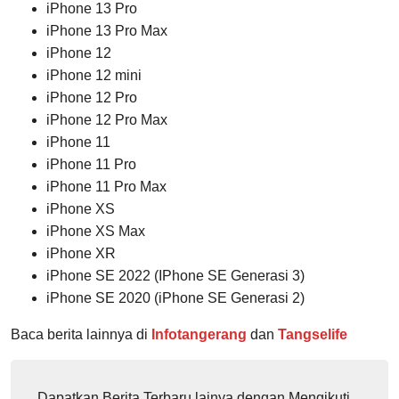
iPhone 13 Pro
iPhone 13 Pro Max
iPhone 12
iPhone 12 mini
iPhone 12 Pro
iPhone 12 Pro Max
iPhone 11
iPhone 11 Pro
iPhone 11 Pro Max
iPhone XS
iPhone XS Max
iPhone XR
iPhone SE 2022 (IPhone SE Generasi 3)
iPhone SE 2020 (iPhone SE Generasi 2)
Baca berita lainnya di
Infotangerang
dan
Tangselife
Dapatkan Berita Terbaru lainya dengan Mengikuti