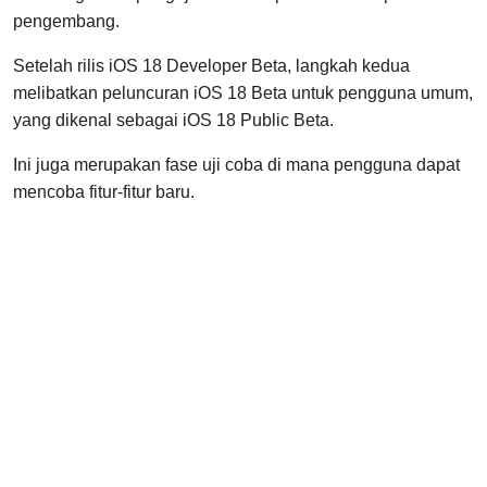
pengembang.
Setelah rilis iOS 18 Developer Beta, langkah kedua
melibatkan peluncuran iOS 18 Beta untuk pengguna umum,
yang dikenal sebagai iOS 18 Public Beta.
Ini juga merupakan fase uji coba di mana pengguna dapat
mencoba fitur-fitur baru.