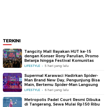
TERKINI
Tangcity Mall Rayakan HUT ke-15
dengan Konser Rony Parulian, Promo
Belanja hingga Festival Komunitas
LIFESTYLE
5 hari yang lalu
Supermal Karawaci Hadirkan Spider-
Man Brand New Day, Pengunjung Bisa
Main, Bertemu Spider-Man Langsung
LIFESTYLE
6 hari yang lalu
Metropolis Padel Court Resmi Dibuka
di Tangerang, Sewa Mulai Rp150 Ribu