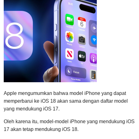
Apple mengumumkan bahwa model iPhone yang dapat
memperbarui ke iOS 18 akan sama dengan daftar model
yang mendukung iOS 17.
Oleh karena itu, model-model iPhone yang mendukung iOS
17 akan tetap mendukung iOS 18.