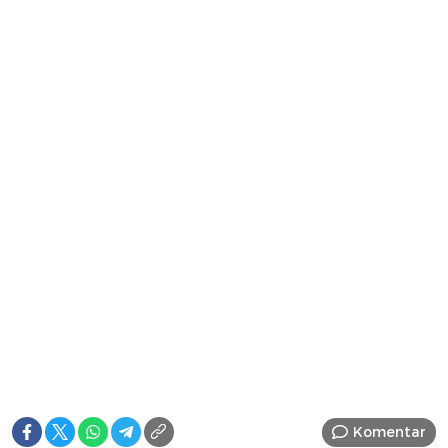
Komentar