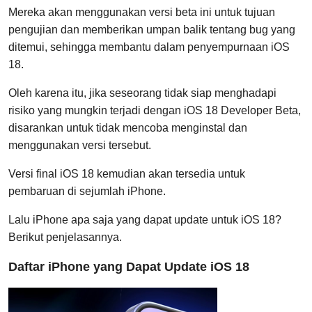
Mereka akan menggunakan versi beta ini untuk tujuan
pengujian dan memberikan umpan balik tentang bug yang
ditemui, sehingga membantu dalam penyempurnaan iOS
18.
Oleh karena itu, jika seseorang tidak siap menghadapi
risiko yang mungkin terjadi dengan iOS 18 Developer Beta,
disarankan untuk tidak mencoba menginstal dan
menggunakan versi tersebut.
Versi final iOS 18 kemudian akan tersedia untuk
pembaruan di sejumlah iPhone.
Lalu iPhone apa saja yang dapat update untuk iOS 18?
Berikut penjelasannya.
Daftar iPhone yang Dapat Update iOS 18