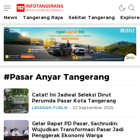
News
Tangerang Raya
Sekitar Tangerang
Explore
INFO TANGERANG
Media Kaum Millenials Tangerang Raya
#Pasar Anyar Tangerang
Catat! Ini Jadwal Seleksi Dirut
Perumda Pasar Kota Tangerang
LAYANAN PUBLIK
22 September 2025,
Gelar Rapat PD Pasar, Sachrudin:
Wujudkan Transformasi Pasar Jadi
Penggerak Ekonomi Warga