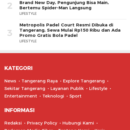
Brand New Day, Pengunjung Bisa Main,
2
Bertemu Spider-Man Langsung
LIFESTYLE
Metropolis Padel Court Resmi Dibuka di
Tangerang, Sewa Mulai Rp150 Ribu dan Ada
3
Promo Gratis Bola Padel
LIFESTYLE
KATEGORI
News
Tangerang Raya
Explore Tangerang
Sekitar Tangerang
Layanan Publik
Lifestyle
Entertainment
Teknologi
Sport
INFORMASI
Redaksi
Privacy Policy
Hubungi Kami