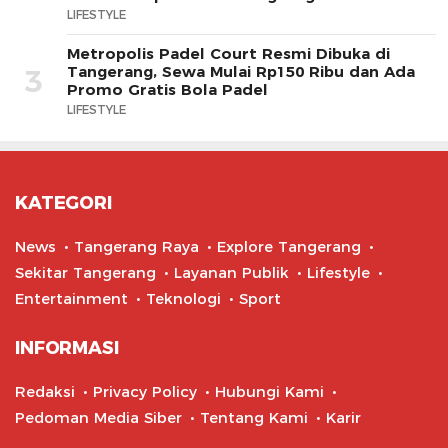
LIFESTYLE
Metropolis Padel Court Resmi Dibuka di
Tangerang, Sewa Mulai Rp150 Ribu dan Ada
3
Promo Gratis Bola Padel
LIFESTYLE
KATEGORI
News
Tangerang Raya
Explore Tangerang
Sekitar Tangerang
Layanan Publik
Lifestyle
Entertainment
Teknologi
Sport
INFORMASI
Redaksi
Privacy Policy
Hubungi Kami
Pedoman Media Siber
Tentang Kami
Karir