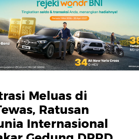
rasi Meluas di
 Tewas, Ratusan
unia Internasional
Bakar Gedung DPRD