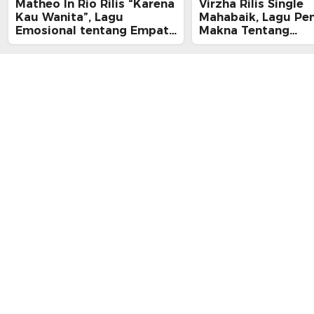
Matheo In Rio Rilis “Karena
Virzha Rilis Single
Kau Wanita”, Lagu
Mahabaik, Lagu Pe
Emosional tentang Empati
Makna Tentang
dan Kelelahan Perempuan
Pengampunan dan 
yang Tak Terlihat
Pulang