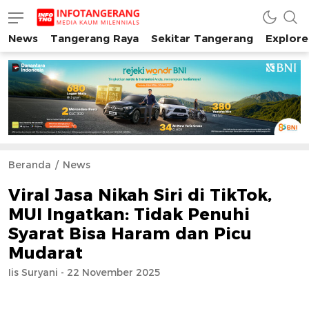
News
Tangerang Raya
Sekitar Tangerang
Explore
INFO TANGERANG
Media Kaum Millenials Tangerang Raya
Beranda
News
Viral Jasa Nikah Siri di TikTok,
MUI Ingatkan: Tidak Penuhi
Syarat Bisa Haram dan Picu
Mudarat
Iis Suryani - 22 November 2025