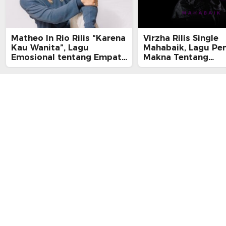
Matheo In Rio Rilis “Karena
Virzha Rilis Single
Kau Wanita”, Lagu
Mahabaik, Lagu Pe
Emosional tentang Empati
Makna Tentang
dan Kelelahan Perempuan
Pengampunan dan 
yang Tak Terlihat
Pulang