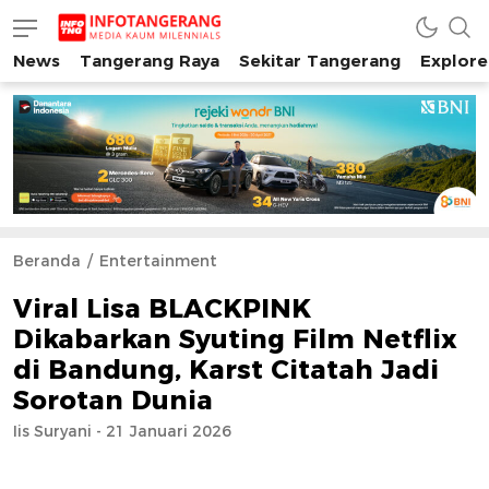
News
Tangerang Raya
Sekitar Tangerang
Explore
INFO TANGERANG
Media Kaum Millenials Tangerang Raya
Beranda
Entertainment
Viral Lisa BLACKPINK
Dikabarkan Syuting Film Netflix
di Bandung, Karst Citatah Jadi
Sorotan Dunia
Iis Suryani - 21 Januari 2026