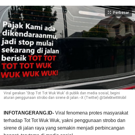
Perbesar
Viral gerakan 'Stop Tot Tot Wuk Wuk' di publik dan media sosial, begini
aturan penggunaan strobo dan sirene di jalan.--X (Twitter) @SelebtwitMobil
INFOTANGERANG.ID-
Viral fenomena protes masyarakat
terhadap Tot Tot Wuk Wuk, yakni penggunaan strobo dan
sirene di jalan raya yang semakin menjadi perbincangan