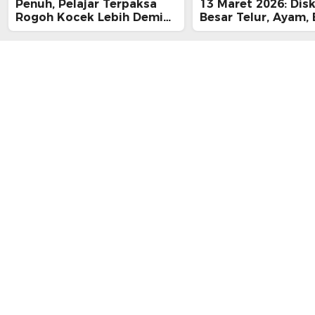
Penuh, Pelajar Terpaksa
13 Maret 2026: Dis
Rogoh Kocek Lebih Demi
Besar Telur, Ayam, 
Tiba Tepat Waktu
hingga Daging, Ra
Midnight Hari Terak