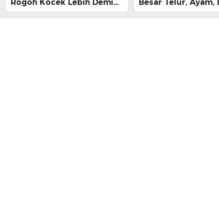
Rogoh Kocek Lebih Demi
Besar Telur, Ayam, 
Tiba Tepat Waktu
hingga Daging, Ra
Midnight Hari Terak