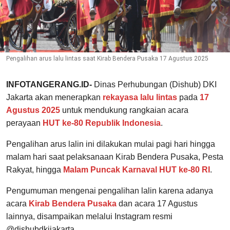
Pengalihan arus lalu lintas saat Kirab Bendera Pusaka 17 Agustus 2025
INFOTANGERANG.ID-
Dinas Perhubungan (Dishub) DKI
Jakarta akan menerapkan
rekayasa lalu lintas
pada
17
Agustus 2025
untuk mendukung rangkaian acara
perayaan
HUT ke-80 Republik Indonesia
.
Pengalihan arus lalin ini dilakukan mulai pagi hari hingga
malam hari saat pelaksanaan Kirab Bendera Pusaka, Pesta
Rakyat, hingga
Malam Puncak Karnaval HUT ke-80 RI
.
Pengumuman mengenai pengalihan lalin karena adanya
acara
Kirab Bendera Pusaka
dan acara 17 Agustus
lainnya, disampaikan melalui Instagram resmi
@dishubdkijakarta.