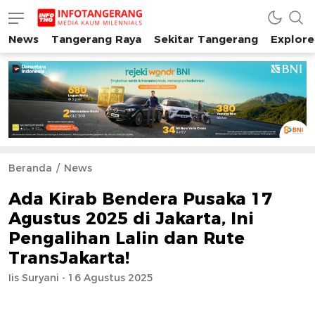
News
Tangerang Raya
Sekitar Tangerang
Explore
INFO TANGERANG
Media Kaum Millenials Tangerang Raya
Beranda
News
Ada Kirab Bendera Pusaka 17
Agustus 2025 di Jakarta, Ini
Pengalihan Lalin dan Rute
TransJakarta!
Iis Suryani - 16 Agustus 2025