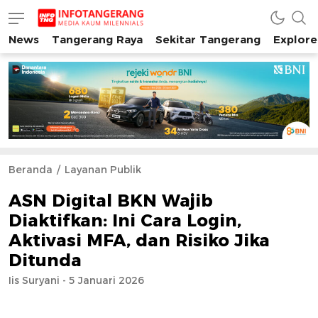
News
Tangerang Raya
Sekitar Tangerang
Explore
INFO TANGERANG
Media Kaum Millenials Tangerang Raya
Beranda
Layanan Publik
ASN Digital BKN Wajib
Diaktifkan: Ini Cara Login,
Aktivasi MFA, dan Risiko Jika
Ditunda
Iis Suryani - 5 Januari 2026