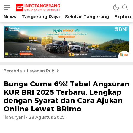
News
Tangerang Raya
Sekitar Tangerang
Explore
INFO TANGERANG
Media Kaum Millenials Tangerang Raya
Beranda
Layanan Publik
Bunga Cuma 6%! Tabel Angsuran
KUR BRI 2025 Terbaru, Lengkap
dengan Syarat dan Cara Ajukan
Online Lewat BRImo
Iis Suryani - 28 Agustus 2025