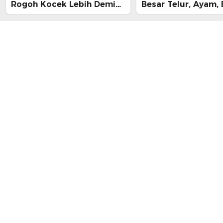
Rogoh Kocek Lebih Demi
Besar Telur, Ayam, 
Tiba Tepat Waktu
hingga Daging, Ra
Midnight Hari Terak