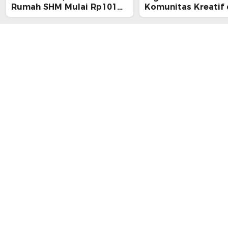
Rumah SHM Mulai Rp101
Komunitas Kreatif
Juta
Ratusan UMKM Kot
Tangerang Ikut Dil