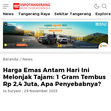
News
Tangerang Raya
Sekitar Tangerang
Explore
INFO TANGERANG
Media Kaum Millenials Tangerang Raya
Beranda
News
Harga Emas Antam Hari Ini
Melonjak Tajam: 1 Gram Tembus
Rp 2,4 Juta, Apa Penyebabnya?
Iis Suryani - 29 November 2025