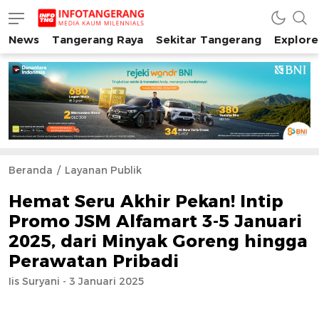
News
Tangerang Raya
Sekitar Tangerang
Explore
INFO TANGERANG
Media Kaum Millenials Tangerang Raya
Beranda
Layanan Publik
Hemat Seru Akhir Pekan! Intip
Promo JSM Alfamart 3-5 Januari
2025, dari Minyak Goreng hingga
Perawatan Pribadi
Iis Suryani - 3 Januari 2025