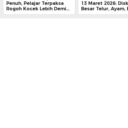
Penuh, Pelajar Terpaksa
13 Maret 2026: Dis
Rogoh Kocek Lebih Demi
Besar Telur, Ayam, 
Tiba Tepat Waktu
hingga Daging, Ra
Midnight Hari Terak