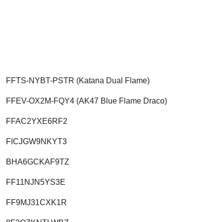
FFTS-NYBT-PSTR (Katana Dual Flame)
FFEV-OX2M-FQY4 (AK47 Blue Flame Draco)
FFAC2YXE6RF2
FICJGW9NKYT3
BHA6GCKAF9TZ
FF11NJN5YS3E
FF9MJ31CXK1R