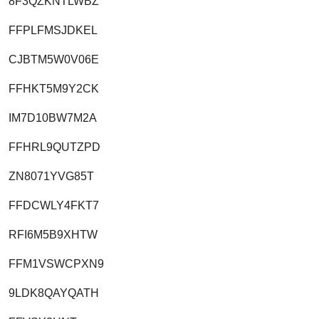
8F3QZKNTLWBZ
FFPLFMSJDKEL
CJBTM5W0V06E
FFHKT5M9Y2CK
IM7D10BW7M2A
FFHRL9QUTZPD
ZN8071YVG85T
FFDCWLY4FKT7
RFI6M5B9XHTW
FFM1VSWCPXN9
9LDK8QAYQATH