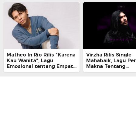
Matheo In Rio Rilis “Karena
Virzha Rilis Single
Kau Wanita”, Lagu
Mahabaik, Lagu Pe
Emosional tentang Empati
Makna Tentang
dan Kelelahan Perempuan
Pengampunan dan 
yang Tak Terlihat
Pulang