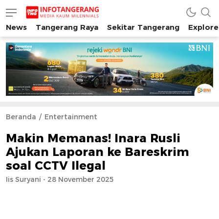
News
Tangerang Raya
Sekitar Tangerang
Explore
INFO TANGERANG
Media Kaum Millenials Tangerang Raya
Beranda
Entertainment
Makin Memanas! Inara Rusli
Ajukan Laporan ke Bareskrim
soal CCTV Ilegal
Iis Suryani - 28 November 2025