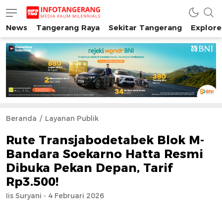
News
Tangerang Raya
Sekitar Tangerang
Explore
INFO TANGERANG
Media Kaum Millenials Tangerang Raya
Beranda
Layanan Publik
Rute Transjabodetabek Blok M-
Bandara Soekarno Hatta Resmi
Dibuka Pekan Depan, Tarif
Rp3.500!
Iis Suryani - 4 Februari 2026