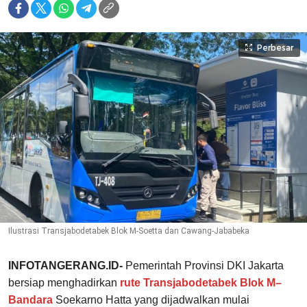
Perbesar
Ilustrasi Transjabodetabek Blok M-Soetta dan Cawang-Jababeka
INFOTANGERANG.ID-
Pemerintah Provinsi DKI Jakarta
bersiap menghadirkan
rute Transjabodetabek Blok M–
Bandara
Soekarno Hatta yang dijadwalkan mulai