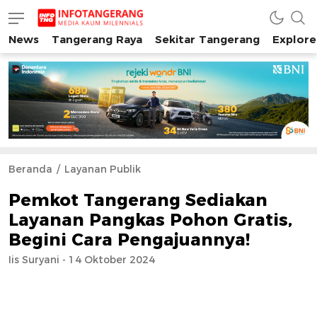
News
Tangerang Raya
Sekitar Tangerang
Explore
INFO TANGERANG
Media Kaum Millenials Tangerang Raya
Beranda
Layanan Publik
Pemkot Tangerang Sediakan
Layanan Pangkas Pohon Gratis,
Begini Cara Pengajuannya!
Iis Suryani - 14 Oktober 2024