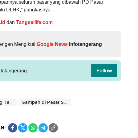
pannya seluruh pasar yang dibawah PD Pasar
ntu DLHK,” pungkasnya.
.id
dan
Tangsellife.com
dengan Mengikuti
Google News
Infotangerang
fotangerang
Follow
Pasar Sentiong Tangerang
Sampah di Pasar Sentiong
N: