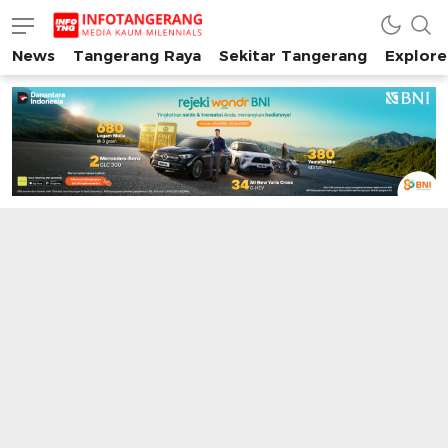
News
Tangerang Raya
Sekitar Tangerang
Explore
INFO TANGERANG
Media Kaum Millenials Tangerang Raya