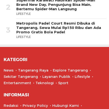
Supermal Karawaci Hadirkan Spider-Man
Brand New Day, Pengunjung Bisa Main,
2
Bertemu Spider-Man Langsung
LIFESTYLE
Metropolis Padel Court Resmi Dibuka di
Tangerang, Sewa Mulai Rp150 Ribu dan Ada
3
Promo Gratis Bola Padel
LIFESTYLE
KATEGORI
News
Tangerang Raya
Explore Tangerang
Sekitar Tangerang
Layanan Publik
Lifestyle
Entertainment
Teknologi
Sport
INFORMASI
Redaksi
Privacy Policy
Hubungi Kami