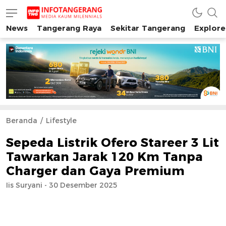
News
Tangerang Raya
Sekitar Tangerang
Explore
INFO TANGERANG
Media Kaum Millenials Tangerang Raya
Beranda
Lifestyle
Sepeda Listrik Ofero Stareer 3 Lit
Tawarkan Jarak 120 Km Tanpa
Charger dan Gaya Premium
Iis Suryani - 30 Desember 2025