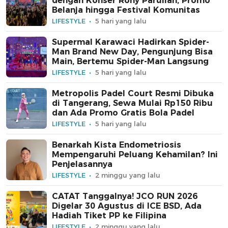
dengan Konser Rony Parulian, Promo
Belanja hingga Festival Komunitas
LIFESTYLE
5 hari yang lalu
Supermal Karawaci Hadirkan Spider-
Man Brand New Day, Pengunjung Bisa
Main, Bertemu Spider-Man Langsung
LIFESTYLE
5 hari yang lalu
Metropolis Padel Court Resmi Dibuka
di Tangerang, Sewa Mulai Rp150 Ribu
dan Ada Promo Gratis Bola Padel
LIFESTYLE
5 hari yang lalu
Benarkah Kista Endometriosis
Mempengaruhi Peluang Kehamilan? Ini
Penjelasannya
LIFESTYLE
2 minggu yang lalu
CATAT Tanggalnya! JCO RUN 2026
Digelar 30 Agustus di ICE BSD, Ada
Hadiah Tiket PP ke Filipina
LIFESTYLE
2 minggu yang lalu