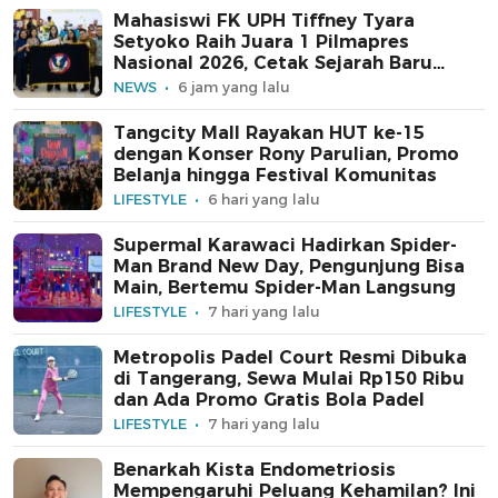
Mahasiswi FK UPH Tiffney Tyara
Setyoko Raih Juara 1 Pilmapres
Nasional 2026, Cetak Sejarah Baru
untuk Kampus Swasta
NEWS
6 jam yang lalu
Tangcity Mall Rayakan HUT ke-15
dengan Konser Rony Parulian, Promo
Belanja hingga Festival Komunitas
LIFESTYLE
6 hari yang lalu
Supermal Karawaci Hadirkan Spider-
Man Brand New Day, Pengunjung Bisa
Main, Bertemu Spider-Man Langsung
LIFESTYLE
7 hari yang lalu
Metropolis Padel Court Resmi Dibuka
di Tangerang, Sewa Mulai Rp150 Ribu
dan Ada Promo Gratis Bola Padel
LIFESTYLE
7 hari yang lalu
Benarkah Kista Endometriosis
Mempengaruhi Peluang Kehamilan? Ini