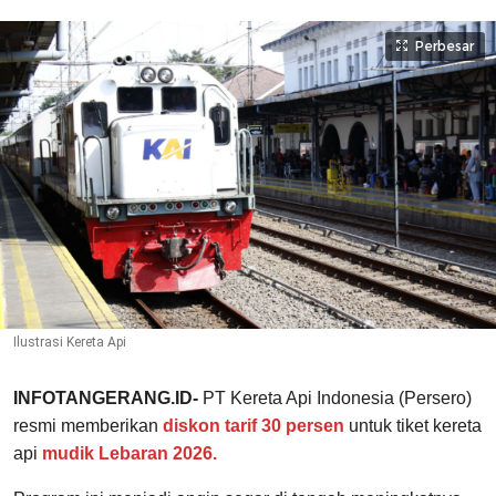
Perbesar
Ilustrasi Kereta Api
INFOTANGERANG.ID-
PT Kereta Api Indonesia (Persero)
resmi memberikan
diskon tarif 30 persen
untuk tiket kereta
api
mudik Lebaran 2026.