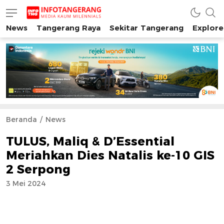
News
Tangerang Raya
Sekitar Tangerang
Explore
INFO TANGERANG
Media Kaum Millenials Tangerang Raya
Beranda
News
TULUS, Maliq & D’Essential
Meriahkan Dies Natalis ke-10 GIS
2 Serpong
3 Mei 2024