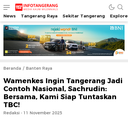
News
Tangerang Raya
Sekitar Tangerang
Explore
INFO TANGERANG
Media Kaum Millenials Tangerang Raya
Beranda
Banten Raya
Wamenkes Ingin Tangerang Jadi
Contoh Nasional, Sachrudin:
Bersama, Kami Siap Tuntaskan
TBC!
Redaksi - 11 November 2025