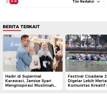
Tim Redaksi
BERITA TERKAIT
Hadir di Supermal
Festival Cisadane 
Karawaci, Jamise Syari
Digelar Lebih Meria
Menginspirasi Muslimah
Komunitas Kreatif
Gen Z
Ratusan UMKM Kot
Tangerang Ikut Dil