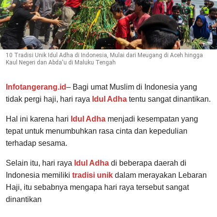
10 Tradisi Unik Idul Adha di Indonesia, Mulai dari Meugang di Aceh hingga
Kaul Negeri dan Abda'u di Maluku Tengah
Infotangerang.id
– Bagi umat Muslim di Indonesia yang
tidak pergi haji, hari raya
Idul Adha
tentu sangat dinantikan.
Hal ini karena hari
Idul Adha
menjadi kesempatan yang
tepat untuk menumbuhkan rasa cinta dan kepedulian
terhadap sesama.
Selain itu, hari raya
Idul Adha
di beberapa daerah di
Indonesia memiliki
tradisi unik
dalam merayakan Lebaran
Haji, itu sebabnya mengapa hari raya tersebut sangat
dinantikan