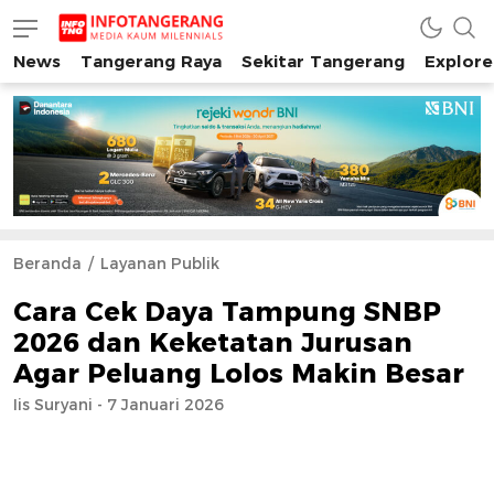
News
Tangerang Raya
Sekitar Tangerang
Explore
INFO TANGERANG
Media Kaum Millenials Tangerang Raya
Beranda
Layanan Publik
Cara Cek Daya Tampung SNBP
2026 dan Keketatan Jurusan
Agar Peluang Lolos Makin Besar
Iis Suryani - 7 Januari 2026