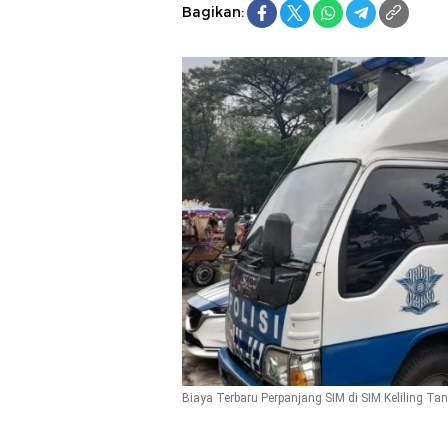
Bagikan:
Biaya Terbaru Perpanjang SIM di SIM Keliling T