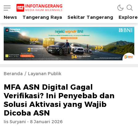
News
Tangerang Raya
Sekitar Tangerang
Explore
INFO TANGERANG
Media Kaum Millenials Tangerang Raya
Beranda
Layanan Publik
MFA ASN Digital Gagal
Verifikasi? Ini Penyebab dan
Solusi Aktivasi yang Wajib
Dicoba ASN
Iis Suryani - 8 Januari 2026