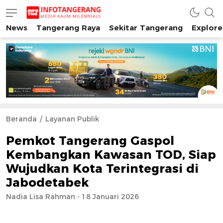
News
Tangerang Raya
Sekitar Tangerang
Explore
INFO TANGERANG
Media Kaum Millenials Tangerang Raya
Beranda
Layanan Publik
Pemkot Tangerang Gaspol
Kembangkan Kawasan TOD, Siap
Wujudkan Kota Terintegrasi di
Jabodetabek
Nadia Lisa Rahman - 18 Januari 2026