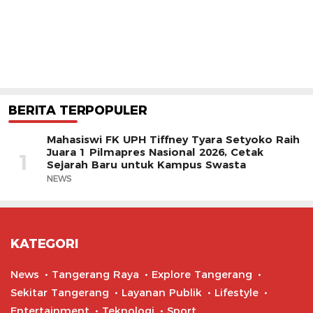
BERITA TERPOPULER
Mahasiswi FK UPH Tiffney Tyara Setyoko Raih
Juara 1 Pilmapres Nasional 2026, Cetak
1
Sejarah Baru untuk Kampus Swasta
NEWS
KATEGORI
News
Tangerang Raya
Explore Tangerang
Sekitar Tangerang
Layanan Publik
Lifestyle
Entertainment
Teknologi
Sport